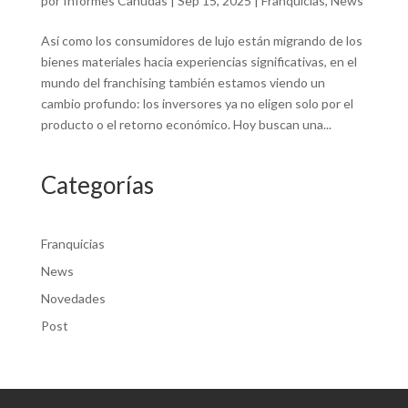
por
Informes Canudas
|
Sep 15, 2025
|
Franquicias
,
News
Así como los consumidores de lujo están migrando de los
bienes materiales hacia experiencias significativas, en el
mundo del franchising también estamos viendo un
cambio profundo: los inversores ya no eligen solo por el
producto o el retorno económico. Hoy buscan una...
Categorías
Franquicias
News
Novedades
Post